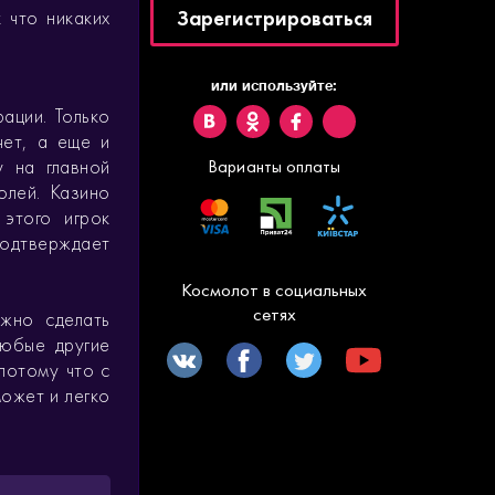
 что никаких
Зарегистрироваться
или используйте:
ации. Только
чет, а еще и
у на главной
Варианты оплаты
олей. Казино
 этого игрок
 подтверждает
Космолот в социальных
сетях
жно сделать
любые другие
потому что с
ожет и легко