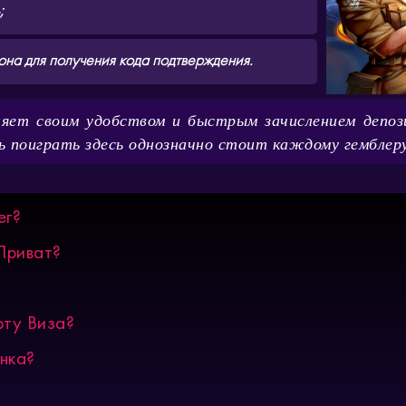
;
на для получения кода подтверждения.
яет своим удобством и быстрым зачислением депоз
 поиграть здесь однозначно стоит каждому гемблер
ег?
Приват?
рту Виза?
нка?