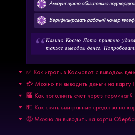
Аккаунт нужно обязательно подтвердить
Верифицировать рабочий номер телефо
Казино Космо Лото приятно удивл
также выводом денег. Попробовать
✅ Как играть в Космолот с выводом ден
💳 Можно ли выводить деньги на карту 
🏧 Как пополнить счет через терминал?
💵 Как снять выигранные средства на ка
🤑 Можно ли выводить на карты Сберба