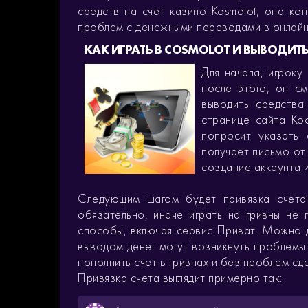
средств на счет казино Kosmolot, она ко
проблем с денежными переводами в онлайн
КАК ИГРАТЬ В COSMOLOT И ВЫВОДИТЬ
Для начала, игроку
после этого, он 
выводить средства
странице сайта Ко
попросит указать 
получает письмо от
создание аккаунта 
Следующим шагом будет привязка счета
обязательно, иначе играть на гривны не 
способы, включая сервис Приват. Можно д
выводом денег могут возникнуть проблемы
пополнить счет в гривнах и без проблем сд
Привязка счета выглядит примерно так: