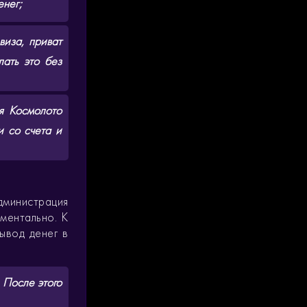
енег;
виза, приват
лать это без
я Космолото
и со счета и
дминистрация
ментально. К
ывод денег в
 После этого