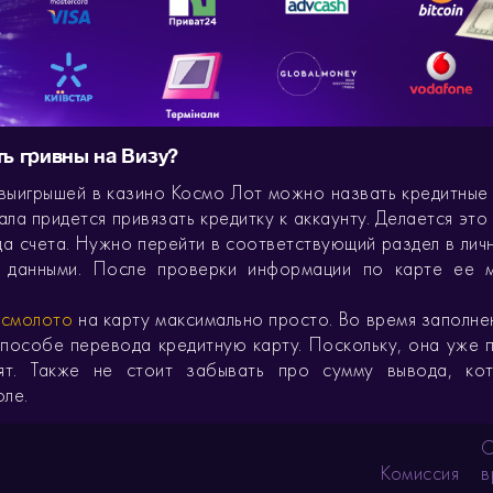
ть гривны на Визу?
выигрышей в казино Космо Лот можно назвать кредитные 
ала придется привязать кредитку к аккаунту. Делается это
ида счета. Нужно перейти в соответствующий раздел в ли
 данными. После проверки информации по карте ее 
осмолото
на карту максимально просто. Во время заполне
способе перевода кредитную карту. Поскольку, она уже п
ят. Также не стоит забывать про сумму вывода, ко
оле.
С
Комиссия
в