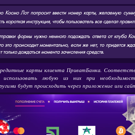
но Космо Лот попросит ввести номер карты, желаемую сумм
сть короткая инструкция, чтобы пользователь все сделал правил
тправки формы нужно немного подождать ответа от клуба Ко
то это происходит моментально, если же нет, то придется жда
т только дождаться момента зачисления средств.
кредитные карты клиента ПриватБанка. Соответств
 использовать любую из них при необходимост
другими будут происходить через приложение или сай