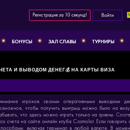
Регистрация за 10 секунд!
Войти
БОНУСЫ
ЗАЛ СЛАВЫ
ТУРНИРЫ
ЕТА И ВЫВОДОМ ДЕНЕГ💰 НА КАРТЫ ВИЗА
нимание игроков своими оперативными выводами де
озможное, чтобы получить выигрыш можно было на визу
абывать, что здесь можно играть только на гривны. Соот
 со счета на сайте онлайн клуба Cosmolot. Если говорить
способами, включая терминал в любой валюте. В момен