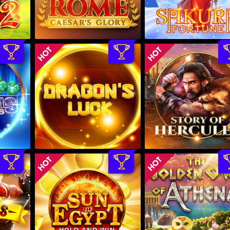
HOT
HOT
HOT
HOT