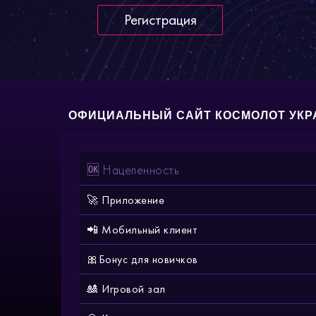
ОФИЦИАЛЬНЫЙ САЙТ КОСМОЛОТ УКРА
🆗 Нацеленность
🚀 Приложение
📲 Мобильный клиент
🎀Бонус для новичков
🎎 Игровой зал