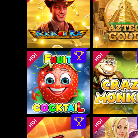
HOT
HOT
HOT
HOT