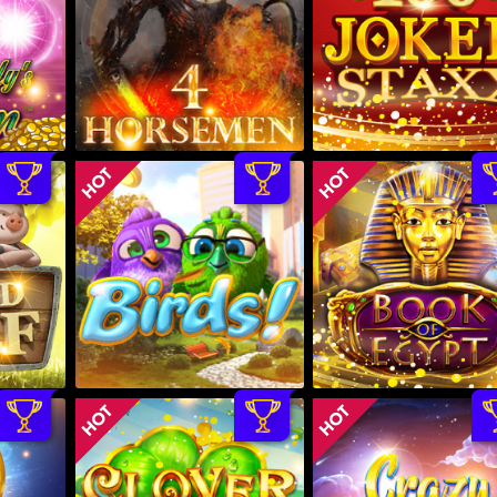
HOT
HOT
HOT
HOT