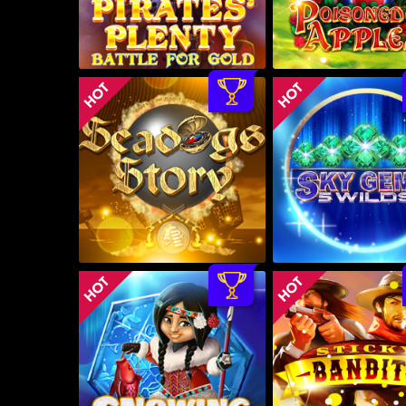
HOT
HOT
HOT
HOT