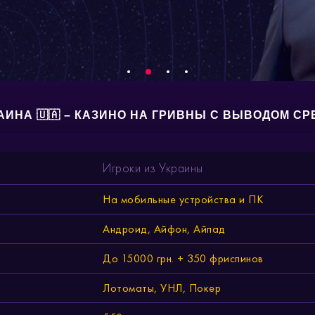
ИНА 🇺🇦 – КАЗИНО НА ГРИВНЫ С ВЫВОДОМ СР
Игроки из Украины
На мобильные устройства и ПК
Андроид, Айфон, Айпад
До 15000 грн. + 350 фриспинов
Лотоматы, УНЛ, Покер