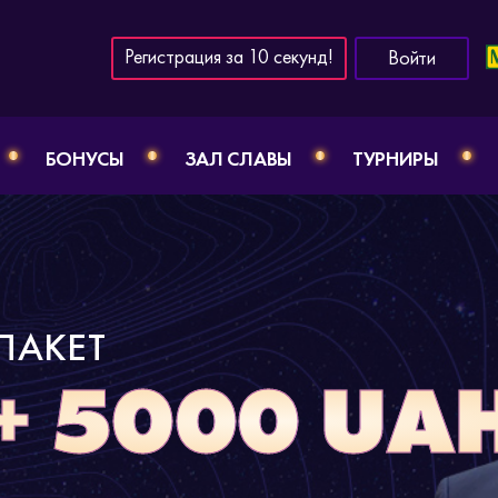
Регистрация за 10 секунд!
Войти
БОНУСЫ
ЗАЛ СЛАВЫ
ТУРНИРЫ
N
COSMOSCRATCH
НОВАЯ ИГРА
ИГРАТЬ