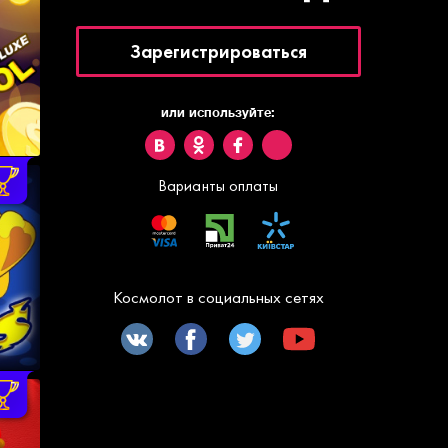
Зарегистрироваться
или используйте:
Варианты оплаты
Космолот в социальных сетях