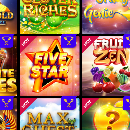
HOT
HOT
HOT
HOT