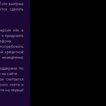
 Если выигрыш
тся сделать
версии или в
 и придумать
лефона.
потребовать
ой кредитной
я немедленно
поддержке по
 на сайте.
он считается
рого счета и
йти на первый