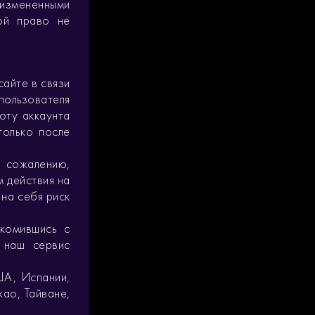
 измененными
бой право не
сайте в связи
ользователя
оту аккаунта
только после
К сожалению,
 действия на
 на себя риск
акомившись с
 наш сервис
ША, Испании,
као, Тайване,