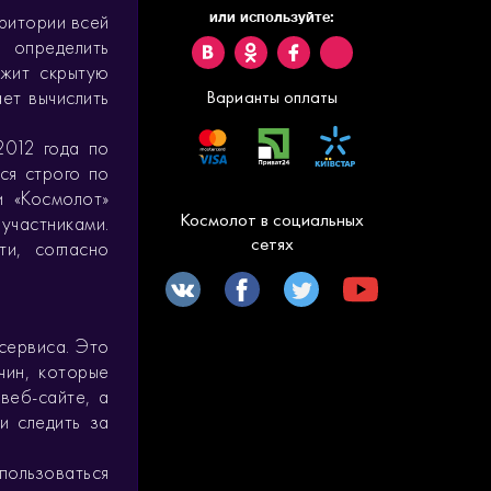
или используйте:
рритории всей
ы определить
ржит скрытую
ет вычислить
Варианты оплаты
2012 года по
ся строго по
и «Космолот»
Космолот в социальных
частниками.
сетях
ти, согласно
 сервиса. Это
чин, которые
веб-сайте, а
и следить за
пользоваться