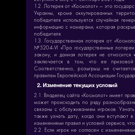
1.2. Лотерея от «Космолот» — это государ
Украины, кроме оккупированных террито
победителя используется случайная гене
информацию с номерами, которая раскрыв
победителя.
1.3. Государственная лотерея от «Космол
№5204-VI «Про государственные лотереи 
закону, и данная лотерея не относится 
заключается в том, что ее призовой
Соответственно, розыгрыш не считается
правилам Европейской Ассоциации Государ
2. Изменение текущих условий
2.1. Владелец сайта «Космолот» имеет пра
может происходить по ряду разнообразны
связаны с обслуживанием игроков. Узнат
также узнать дату, когда они вступают в
изменениями правил и условий сервиса, что
2.2. Если игрок не согласен с изменениям