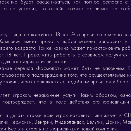
ьзование будет расцениваться, как полное согласие с
о-то не устроит, то онлайн казино оставляет за со
огут лица, не достигшие 18 лет. Это правило написано на 
 Компания имеет право в любой момент запросить у п
своего возраста. Также казино может приостановить раб
ет 18 лет. Продолжить работать с сервисом получится 
 для подтверждения личности.
ование сервиса «Космолот» может быть не законным. 
пользователю подтверждение того, что осуществляемые им
условие, игрок соглашается с подобным правилам и берет
вляет игрокам незаконные услуги. Таким образом, озн
 подтверждает, что в поле действия его юрисдикции
чет и делать ставки если игрок находится или живет в С
лии, Германии, Венгрии, Нидерландах, Бельгии, Дании, Ма
кии. Все эти страны не в юрисдикции нашей компании.