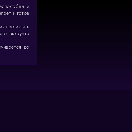
жеспособен и
лает и готов
мя проводить
его аккаунта
ичивается до