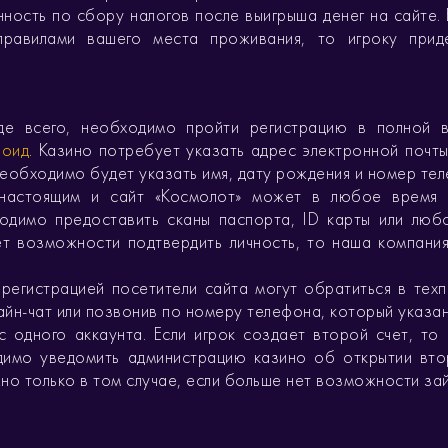
нность по сбору налогов после выигрыша денег на сайте.
равилами вашего места проживания, то игроку приде
жде всего, необходимо пройти регистрацию в полной 
роид
. Казино потребует указать адрес электронной почты
еобходимо будет указать имя, дату рождения и номер те
 настоящим и сайт «Космолот» может в любое время 
ходимо предоставить сканы паспорта, ID карты или люб
нет возможности подтвердить личность, то наша компани
регистрацией посетители сайта могут обратиться в тех
айн-чат или позвонив по номеру телефона, который указан
с одного аккаунта. Если игрок создает второй счет, то 
димо уведомить администрацию казино об открытии вто
но только в том случае, если больше нет возможности за