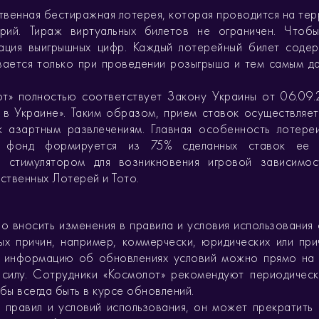
ственная бестиражная лотерея, которая проводится на те
рий. Тираж виртуальных билетов не ограничен. Чтоб
рация выигрышных цифр. Каждый лотерейный билет соде
ается только при проведении розыгрыша и тем самым да
от» полностью соответствует Закону Украины от 06.09.
в Украине». Таким образом, прием ставок осуществляет
к азартным развлечениям. Главная особенность лотере
 фонд формируется из 75% сделанных ставок ее у
 стимулятором для возникновения игровой зависимос
ственных Лотерей и Тото.
во вносить изменения в правила и условия использования
х причин, например, коммерчески, юридических или при
ь информацию об обновлениях условий можно прямо на 
 силу. Сотрудники «Космолот» рекомендуют периодическ
бы всегда быть в курсе обновлений.
и правил и условий использования, он может прекратить 