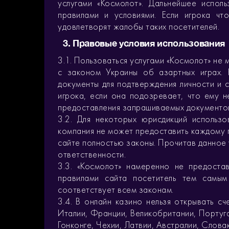
услугами «Космолот». Дальнейшее испол
правилами и условиями. Если игрока чт
удовлетворят жалобы таких посетителей.
3. Правовые условия использования
3.1. Пользоваться услугами «Космолот» не м
с законом Украины об азартных играх.
документы для подтверждения личности и 
игрока, если она подозревает, что ему н
предоставления запрашиваемых документов
3.2. Для некоторых юрисдикций использ
компания не может предоставить каждому 
сайте полностью законы. Прочитав данное 
ответственности.
3.3. «Космолот» намеренно не предоста
правилами сайта посетитель тем самым
соответствует всем законам.
3.4. В онлайн казино нельзя открывать с
Италии, Франции, Великобритании, Португа
Гонконге, Чехии, Латвии, Австралии, Слова